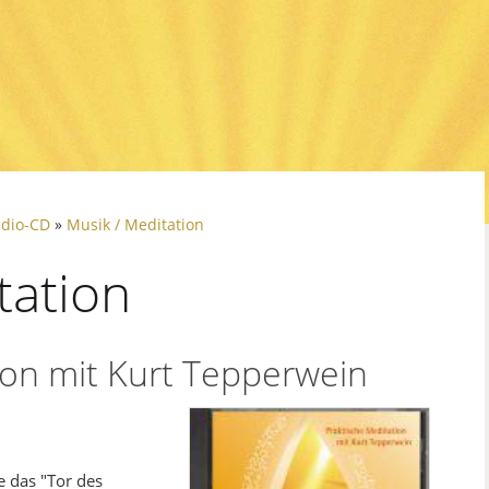
dio-CD
»
Musik / Meditation
tation
ion mit Kurt Tepperwein
e das "Tor des